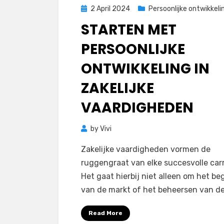
Posted
2 April 2024
Persoonlijke ontwikkeli
on
STARTEN MET
PERSOONLIJKE
ONTWIKKELING IN
ZAKELIJKE
VAARDIGHEDEN
by
Vivi
Zakelijke vaardigheden vormen de
ruggengraat van elke succesvolle carr
Het gaat hierbij niet alleen om het be
van de markt of het beheersen van d
Read More