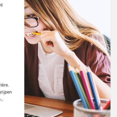
ng
ière.
grijpen
e…