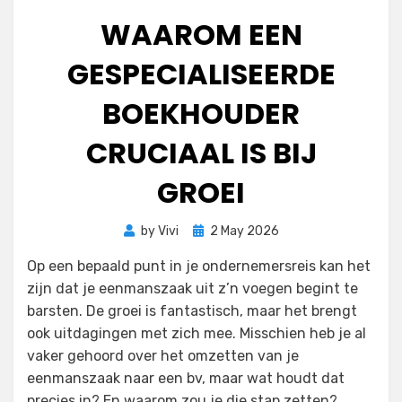
WAAROM EEN
GESPECIALISEERDE
BOEKHOUDER
CRUCIAAL IS BIJ
GROEI
Posted
by
Vivi
2 May 2026
on
Op een bepaald punt in je ondernemersreis kan het
zijn dat je eenmanszaak uit z’n voegen begint te
barsten. De groei is fantastisch, maar het brengt
ook uitdagingen met zich mee. Misschien heb je al
vaker gehoord over het omzetten van je
eenmanszaak naar een bv, maar wat houdt dat
precies in? En waarom zou je die stap zetten?