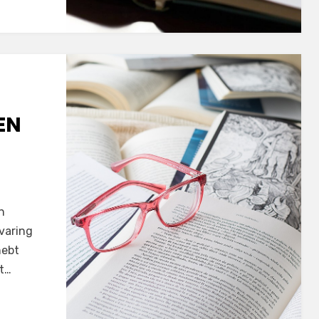
EN
n
varing
hebt
nt…