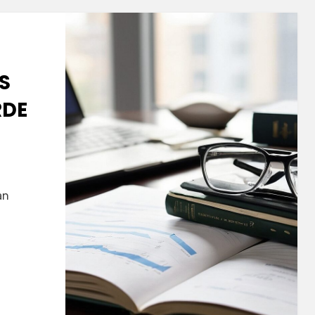
S
RDE
an