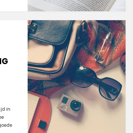
NG
ijd in
oe
 goede