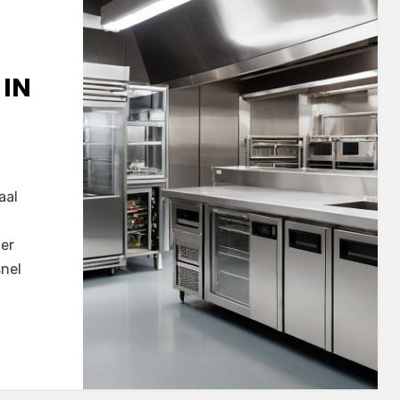
 IN
aal
er
nel